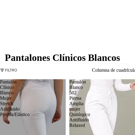
Pantalones Clínicos Blancos
Columna de cuadrícul
FILTRO
Pantalón
Pantalón
Clínico
Blanco
Blanco
502
Mujer
Pierna
Stretch
Amplia
Antifluido
mujer
Pretina/Elástico
Quirúrgico
Antifluido
Relaxed