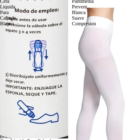
Cera
Pantimedia
Liquida
Prevent
Para
Blanca
Calzado
Suave
Blanco
Compresion