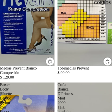
GORROS 
Medias Prevent Blanco
Tobimedias Prevent
Compresión
$ 99.00
$ 129.00
Boxer
Cofia
Body
Blanca
Siluette
D'Princesa
Blanco
Mod
Nylon
2000
con
Tela,
Lycra
bordado