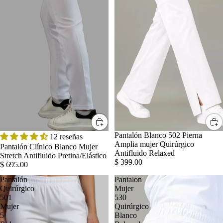
Pantalón Blanco 502 Pierna
12 reseñas
Amplia mujer Quirúrgico
Pantalón Clínico Blanco Mujer
Antifluido Relaxed
Stretch Antifluido Pretina/Elástico
$ 399.00
$ 695.00
Pantalón
Pantalon
Quirúrgico
Mujer
501
530
Mujer
Quirúrgico
5
Blanco