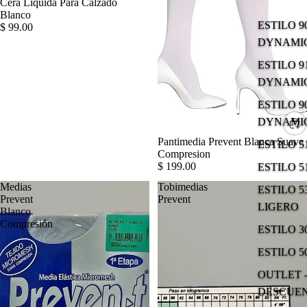
Cera Liquida Para Calzado
Blanco
ESTILO 9
$ 99.00
DYNAMIC
ESTILO 9
DYNAMIC
ESTILO 9
DYNAMIC
Pantimedia Prevent Blanca Suave
ESTILO 
Compresion
$ 199.00
ESTILO 
Medias
Tobimedias
ESTILO 5
Prevent
Prevent
LIGERO
Blanco
Compresión
ESTILO 
ESTILO 5
OUTLET -
DESCUE