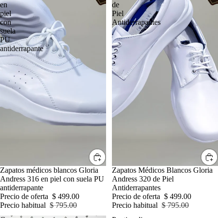
en
de
piel
Piel
con
Antiderrapantes
suela
PU
antiderrapante
OFERTA
Zapatos médicos blancos Gloria
OFERTA
Zapatos Médicos Blancos Gloria
Andress 316 en piel con suela PU
Andress 320 de Piel
antiderrapante
Antiderrapantes
Precio de oferta
$ 499.00
Precio de oferta
$ 499.00
Precio habitual
$ 795.00
Precio habitual
$ 795.00