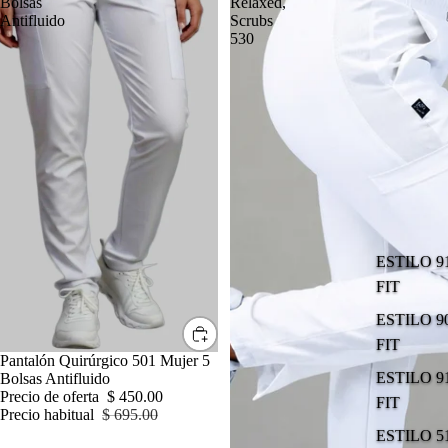
Bolsas
Relaxed,
Antifluido
Scrubs
530
ESTILO 9
FIT
ESTILO 9
FIT
OFERTA
Pantalón Quirúrgico 501 Mujer 5
ESTILO 9
Bolsas Antifluido
Precio de oferta
$ 450.00
FIT
Precio habitual
$ 695.00
ESTILO 