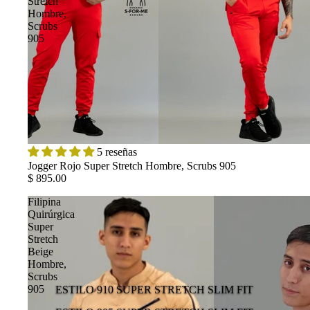
Stretch
Hombre,
Scrubs
905
5 reseñas
Jogger Rojo Super Stretch Hombre, Scrubs 905
$ 895.00
Filipina
Quirúrgica
Super
Stretch
Beige
Hombre,
Scrubs
905
ESTILO 910 SUPER STRETCH SLIM FIT