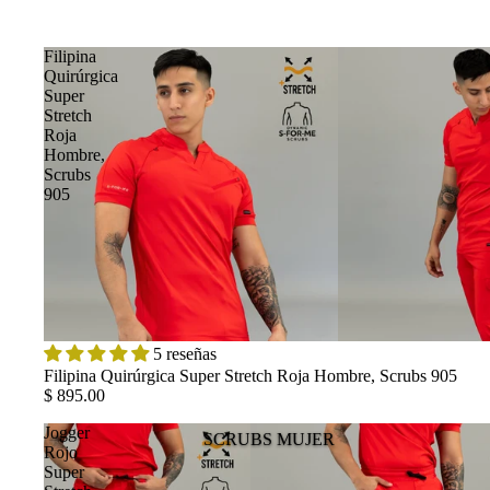
Filipina
Quirúrgica
Super
Stretch
Roja
Hombre,
Scrubs
905
5 reseñas
Filipina Quirúrgica Super Stretch Roja Hombre, Scrubs 905
$ 895.00
Jogger
SCRUBS MUJER
Rojo
Super