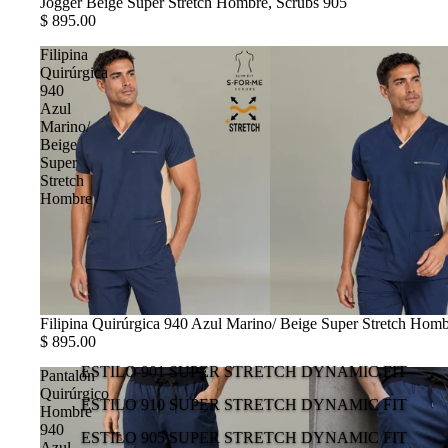
Jogger Beige Super Stretch Hombre, Scrubs 905
$ 895.00
Filipina
Quirúrgica
940
Azul
Marino/
Beige
Super
Stretch
Hombre
Filipina Quirúrgica 940 Azul Marino/ Beige Super Stretch Hom
$ 895.00
ESTILO 901 SUPER STRETCH DYNAMIC FIT
Pantalón
Quirúrgico
ESTILO 910 SUPER STRETCH DYNAMIC FIT
Hombre
940
ESTILO 905 SUPER STRETCH DYNAMIC FIT
Azul