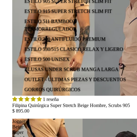
ESTILO 905 SUPER STRETCH SLIM FIT
ESTILO 915 SUPER STRETCH SLIM FIT
ESTILO 511 BAMBOO
TERMORREGULADOR
ESTILO 300 ANTIFLUIDO PREMIUM
ESTILO 530/515 CLASICO RELAX Y LIGERO
ESTILO 500 UNISEX
BLUSAS UNDER SCRUB MANGA LARGA
OUTLET - ULTIMAS PIEZAS Y DESCUENTOS
GORROS QUIRÚRGICOS
1 reseña
Filipina Quirúrgica Super Stretch Beige Hombre, Scrubs 905
$ 895.00
Jogger
Beige
Super