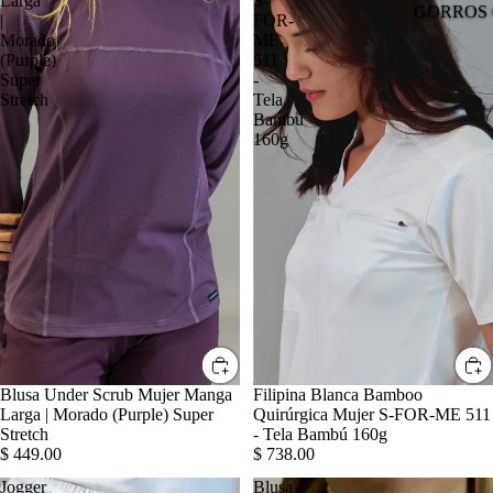
Larga
S-
GORROS 
|
FOR-
Morado
ME
(Purple)
511
Super
-
Stretch
Tela
Bambú
160g
Blusa Under Scrub Mujer Manga
Filipina Blanca Bamboo
Larga | Morado (Purple) Super
Quirúrgica Mujer S-FOR-ME 511
Stretch
- Tela Bambú 160g
$ 449.00
$ 738.00
Jogger
Blusa