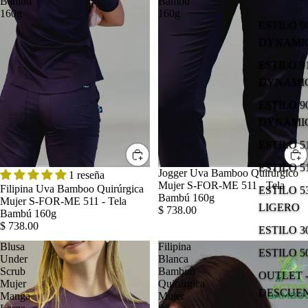
Bambú
Bambú
160g
160g
ESTILO 9
DYNAMIC
ESTILO 9
DYNAMIC
ESTILO 9
DYNAMIC
ESTILO 
ESTILO 
Jogger Uva Bamboo Quirúrgico
1 reseña
Mujer S-FOR-ME 511 - Tela
Filipina Uva Bamboo Quirúrgica
ESTILO 5
Bambú 160g
Mujer S-FOR-ME 511 - Tela
LIGERO
$ 738.00
Bambú 160g
$ 738.00
ESTILO 
Blusa
Filipina
ESTILO 5
Under
Blanca
Scrub
Bamboo
OUTLET -
Mujer
Quirúrgica
DESCUE
Manga
Mujer