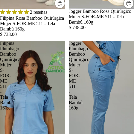
Jogger Bamboo Rosa Quirúrgico
2 reseñas
Mujer S-FOR-ME 511 - Tela
Filipina Rosa Bamboo Quirúrgica
Bambú 160g
Mujer S-FOR-ME 511 - Tela
$ 738.00
Bambú 160g
$ 738.00
Filipina
Jogger
Plumbago
Plumbago
Bamboo
Bamboo
Quirúrgica
Quirúrgico
Mujer
Mujer
S-
S-
FOR-
FOR-
ME
ME
511
511
-
-
Tela
Tela
Bambú
Bambú
160g
160g