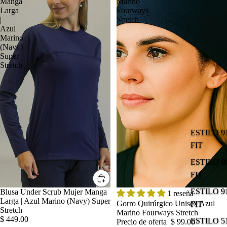
Manga
Marino
Larga
Fourways
|
Stretch
Azul
Marino
(Navy)
Super
Stretch
ESTILO 9
FIT
ESTILO 9
FIT
ESTILO 9
Blusa Under Scrub Mujer Manga
OFERTA
1 reseña
Larga | Azul Marino (Navy) Super
Gorro Quirúrgico Unisex Azul
FIT
Stretch
Marino Fourways Stretch
$ 449.00
ESTILO 
Precio de oferta
$ 99.00