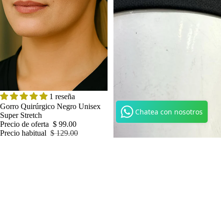
OFERTA
1 reseña
Gorro Quirúrgico Negro Unisex
Chatea con nosotros
Super Stretch
Precio de oferta
$ 99.00
Precio habitual
$ 129.00
OFERTA
Gorro Quirúrgico Rojo Stretch
Unisex Antifluido | Unitalla
Precio de oferta
$ 79.00