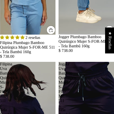
★ Reseñas
Jogger Plumbago Bamboo
2 reseñas
Quirúrgico Mujer S-FOR-ME 511
Filipina Plumbago Bamboo
- Tela Bambú 160g
Quirúrgica Mujer S-FOR-ME 511
$ 738.00
- Tela Bambú 160g
$ 738.00
Filipina
Jogger
Uva
Uva
Bamboo
Bamboo
Quirúrgica
Quirúrgico
Mujer
Mujer
S-
S-
FOR-
FOR-
ME
ME
511
511
-
-
Tela
Tela