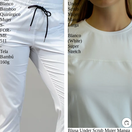
Blanco
Under
Bamboo
Scrub
Quirúrgico
Mujer
Mujer
Manga
S-
Larga
FOR-
|
ME
Blanco
511
(White)
-
Super
Tela
Stretch
Bambú
160g
Blusa Under Scrub Mujer Manga