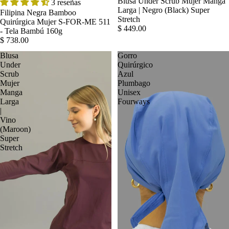
Blusa Under Scrub Mujer Manga
3 reseñas
Larga | Negro (Black) Super
Filipina Negra Bamboo
Stretch
Quirúrgica Mujer S-FOR-ME 511
$ 449.00
- Tela Bambú 160g
$ 738.00
Blusa
Gorro
Under
Quirúrgico
Scrub
Azul
Mujer
Plumbago
Manga
Unisex
Larga
Fourways
|
Vino
(Maroon)
Super
Stretch