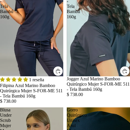
-
-
Tela
Tela
Bambú
Bambú
160g
160g
Jogger Azul Marino Bamboo
1 reseña
Quirúrgico Mujer S-FOR-ME 511
Filipina Azul Marino Bamboo
- Tela Bambú 160g
Quirúrgica Mujer S-FOR-ME 511
$ 738.00
- Tela Bambú 160g
$ 738.00
Blusa
Gorro
Under
Quirúrgico
Scrub
Unisex
Mujer
Azul