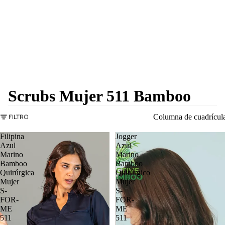
Scrubs Mujer 511 Bamboo
Columna de cuadrícul
FILTRO
Filipina
Jogger
Azul
Azul
Marino
Marino
Bamboo
Bamboo
Quirúrgica
Quirúrgico
Mujer
Mujer
S-
S-
FOR-
FOR-
ME
ME
511
511