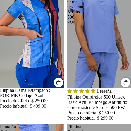
cloro
resistente
Scrubs
500
FW
OFERTA
Filipina Dama Estampado S-
OFERTA
1 reseña
FOR-ME Collage Azul
Filipina Quirúrgica 500 Unisex
Precio de oferta
$ 250.00
Basic Azul Plumbago Antifluido-
Precio habitual
$ 499.00
cloro resistente Scrubs 500 FW
Precio de oferta
$ 250.00
Precio habitual
$ 299.00
Pantalón
Filipina