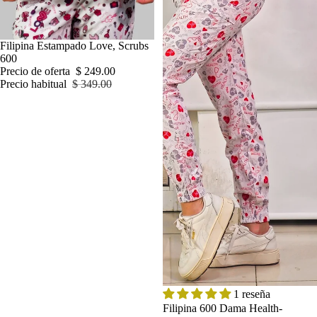
OFERTA
Filipina Estampado Love, Scrubs
600
Precio de oferta
$ 249.00
Precio habitual
$ 349.00
OFERTA
1 reseña
Filipina 600 Dama Health-