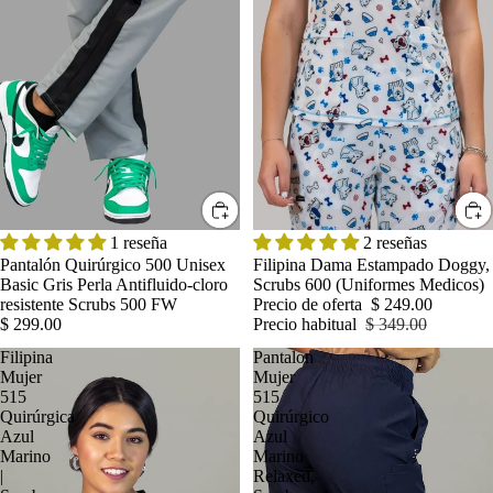
OFERTA
1 reseña
2 reseñas
Pantalón Quirúrgico 500 Unisex
Filipina Dama Estampado Doggy,
Basic Gris Perla Antifluido-cloro
Scrubs 600 (Uniformes Medicos)
resistente Scrubs 500 FW
Precio de oferta
$ 249.00
$ 299.00
Precio habitual
$ 349.00
Filipina
Pantalon
Mujer
Mujer
515
515
Quirúrgica
Quirúrgico
Azul
Azul
Marino
Marino
|
Relaxed,