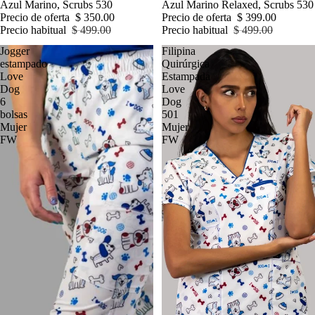
Azul Marino, Scrubs 530
Azul Marino Relaxed, Scrubs 530
Precio de oferta
$ 350.00
Precio de oferta
$ 399.00
Precio habitual
$ 499.00
Precio habitual
$ 499.00
Jogger
Filipina
estampado
Quirúrgica
Love
Estampada
Dog
Love
6
Dog
bolsas
501
Mujer
Mujer
FW
FW