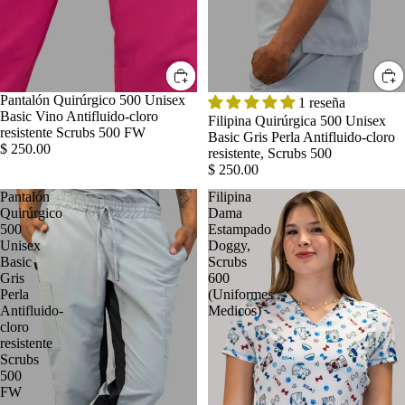
Pantalón Quirúrgico 500 Unisex
1 reseña
Basic Vino Antifluido-cloro
Filipina Quirúrgica 500 Unisex
resistente Scrubs 500 FW
Basic Gris Perla Antifluido-cloro
$ 250.00
resistente, Scrubs 500
$ 250.00
Pantalón
Filipina
Quirúrgico
Dama
500
Estampado
Unisex
Doggy,
Basic
Scrubs
Gris
600
Perla
(Uniformes
Antifluido-
Medicos)
cloro
resistente
Scrubs
500
FW