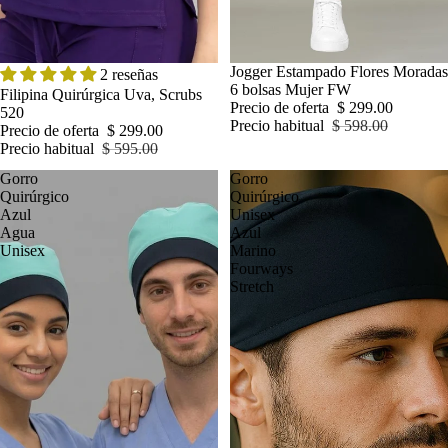
OFERTA
OFERTA
Jogger Estampado Flores Moradas
2 reseñas
6 bolsas Mujer FW
Filipina Quirúrgica Uva, Scrubs
Precio de oferta
$ 299.00
520
Precio habitual
$ 598.00
Precio de oferta
$ 299.00
Precio habitual
$ 595.00
Gorro
Gorro
Quirúrgico
Quirúrgico
Azul
Unisex
Agua
Azul
Unisex
Marino
Fourways
Stretch