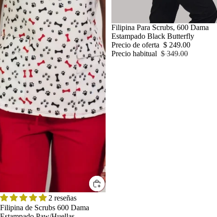
OFERTA
Filipina Para Scrubs, 600 Dama
Estampado Black Butterfly
Precio de oferta
$ 249.00
Precio habitual
$ 349.00
OFERTA
2 reseñas
Filipina de Scrubs 600 Dama
Estampado Paw/Huellas