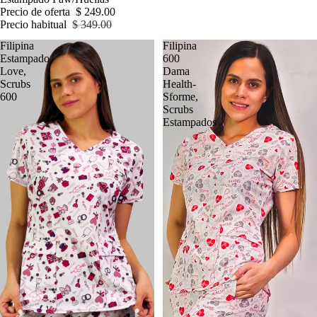
Precio de oferta
$ 249.00
Precio habitual
$ 349.00
Filipina
Filipina
Estampado
600
Love,
Dama
Scrubs
Health-
600
Sforme,
Scrubs
Estampados