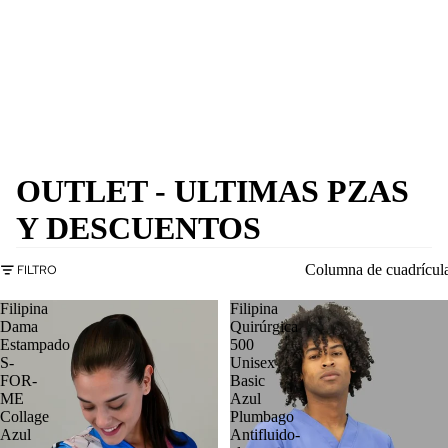
OUTLET - ULTIMAS PZAS
Y DESCUENTOS
Columna de cuadrícul
FILTRO
Filipina
Filipina
Dama
Quirúrgica
Estampado
500
S-
Unisex
FOR-
Basic
ME
Azul
Collage
Plumbago
Azul
Antifluido-