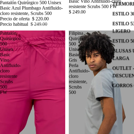
Basic Vino Antifluido-cloro
Pantalón Quirúrgico 500 Unisex
TERMOR
resistente Scrubs 500 FW
Basic Azul Plumbago Antifluido-
$ 249.00
cloro resistente, Scrubs 500
ESTILO 
Precio de oferta
$ 220.00
ESTILO 5
Precio habitual
$ 249.00
LIGERO
Pantalón
Filipina
Quirúrgico
Quirúrgica
ESTILO 5
500
500
Unisex
Unisex
BLUSAS
Basic
Basic
LARGA
Vino
Gris
Antifluido-
Perla
OUTLET -
cloro
Antifluido-
DESCUE
resistente
cloro
Scrubs
resistente,
GORROS 
500
Scrubs
FW
500