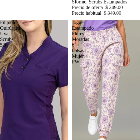
Sforme, Scrubs Estampados
Precio de oferta
$ 249.00
Precio habitual
$ 349.00
Filipina
Jogger
Quirúrgica
Estampado
Uva,
Flores
Scrubs
Moradas
520
6
bolsas
Mujer
FW