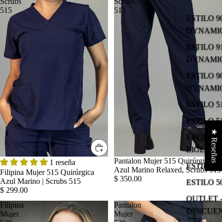
Scrubs
Scrubs
515
515
ESTILO 9
DYNAMIC
ESTILO 9
DYNAMIC
ESTILO 9
DYNAMIC
ESTILO 
ESTILO 
★ Reseñas
ESTILO 5
LIGERO
Pantalon Mujer 515 Quirúrgico
1 reseña
ESTILO 
Azul Marino Relaxed, Scrubs 515
Filipina Mujer 515 Quirúrgica
$ 350.00
Azul Marino | Scrubs 515
ESTILO 5
$ 299.00
OUTLET -
Filipina
Pantalon
DESCUE
Mujer
Mujer