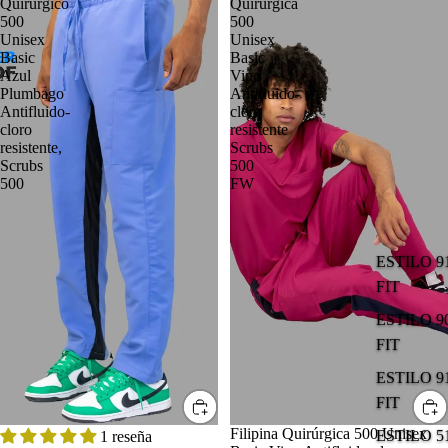
Quirúrgico
Quirúrgica
500
500
Unisex
Unisex
Basic
Basic
Azul
Vino
Plumbago
Antifluido-
Antifluido-
cloro
cloro
resistente
resistente,
Scrubs
Scrubs
500
500
FW
ESTILO 9
FIT
ESTILO 9
FIT
ESTILO 9
FIT
OFERTA
Filipina Quirúrgica 500 Unisex
ESTILO 
1 reseña