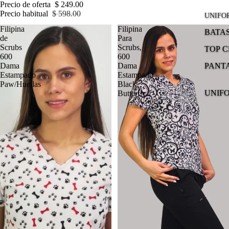
Precio de oferta
$ 249.00
Precio habitual
$ 598.00
UNIFO
Filipina
Filipina
BATA
de
Para
Scrubs
Scrubs,
TOP C
600
600
PANT
Dama
Dama
Estampado
Estampado
Paw/Huellas
Black
UNIF
Butterfly