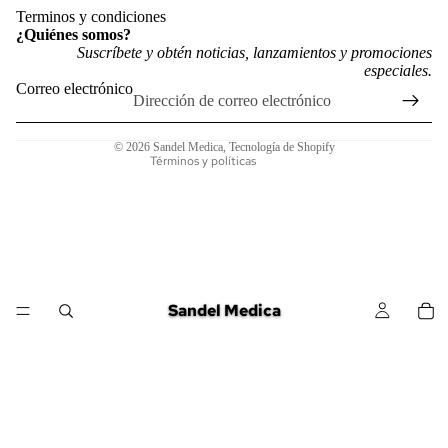
Política de reembolso
Terminos y condiciones
¿Quiénes somos?
Política de privacidad
Suscríbete y obtén noticias, lanzamientos y promociones
especiales.
Términos del servicio
Correo electrónico
Política de envío
Información de contacto
© 2026
Sandel Medica
,
Tecnología de Shopify
Términos y políticas
Sandel Medica