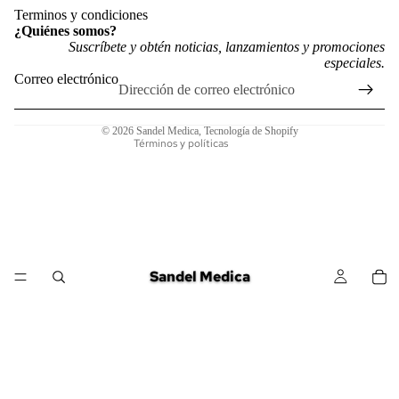
Política de reembolso
Terminos y condiciones
¿Quiénes somos?
Política de privacidad
Suscríbete y obtén noticias, lanzamientos y promociones
especiales.
Términos del servicio
Correo electrónico
Política de envío
Información de contacto
© 2026
Sandel Medica
,
Tecnología de Shopify
Términos y políticas
Sandel Medica