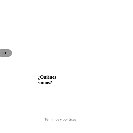
/
1
13
Política de reembolso
¿Quiénes
somos?
Política de privacidad
Términos del servicio
Política de envío
Información de contacto
Términos y políticas