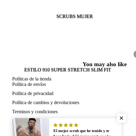
SCRUBS MUJER
You may also like
ESTILO 910 SUPER STRETCH SLIM FIT
Políticas de la tienda
ESTILO 905 SUPER STRETCH SLIM FIT
Política de envíos
ESTILO 915 SUPER STRETCH SLIM FIT
Política de privacidad
ESTILO 511 BAMBOO
Política de cambios y devoluciones
TERMORREGULADOR
Terminos y condiciones
ESTILO 300 ANTIFLUIDO PREMIUM
SCRUBS HOMBRE
ESTILO 530/515 CLASICO RELAX Y LIGERO
El mejor scrub que he tenido y te