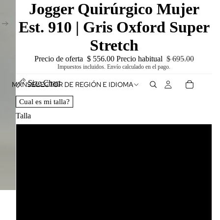
Jogger Quirúrgico Mujer
Est. 910 | Gris Oxford Super
Stretch
Precio de oferta
$ 556.00
Precio habitual
$ 695.00
Impuestos incluidos. Envío calculado en el pago.
Size Chart
MXN
SELECTOR DE REGIÓN E IDIOMA
Cual es mi talla?
Talla
XXS
L
XS
XL