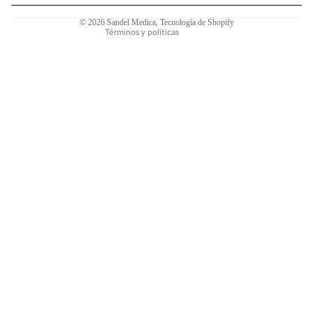
Información de contacto
© 2026
Sandel Medica
,
Tecnología de Shopify
Términos y políticas