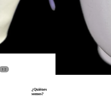
Sandel Medica
/
1
2
Política de reembolso
¿Quiénes
somos?
Política de privacidad
Términos del servicio
Política de envío