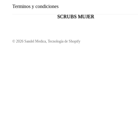
Terminos y condiciones
SCRUBS MUJER
© 2026
Sandel Medica
,
Tecnología de Shopify
ESTILO 910 SUPER STRETCH SLIM FIT
ESTILO 905 SUPER STRETCH SLIM FIT
ESTILO 915 SUPER STRETCH SLIM FIT
ESTILO 511 BAMBOO
TERMORREGULADOR
ESTILO 300 ANTIFLUIDO PREMIUM
SCRUBS HOMBRE
ESTILO 530/515 CLASICO RELAX Y LIGERO