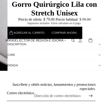
Gorro Quirúrgico Lila con
Stretch Unisex
Precio de oferta
$ 79.00
Precio habitual
$ 99.00
Impuestos incluidos. Envío calculado en el pago.
AGREGAR AL CARRITO
COMPRAR AHORA
MXN
SELECTOR DE REGIÓN E IDIOMA
DESCRIPTION
CARE
DESIGN
Suscríbete y obtén noticias, lanzamientos y promociones
especiales.
Correo electrónico